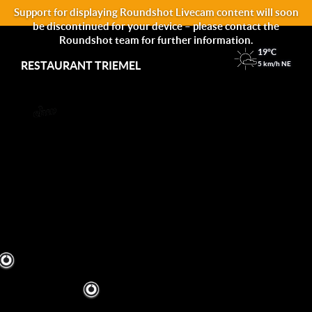
Support for displaying Roundshot Livecam content will soon
be discontinued for your device – please contact the
Roundshot team for further information.
19°C
RESTAURANT TRIEMEL
5 km/h NE